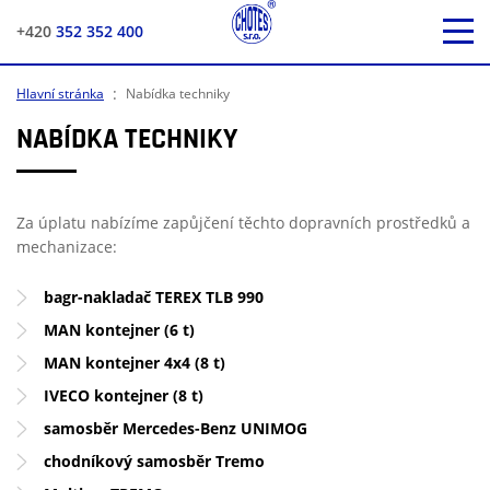
+420
352 352 400
:
Hlavní stránka
Nabídka techniky
NABÍDKA TECHNIKY
Za úplatu nabízíme zapůjčení těchto dopravních prostředků a
mechanizace:
bagr-nakladač TEREX TLB 990
MAN kontejner (6 t)
MAN kontejner 4x4 (8 t)
IVECO kontejner (8 t)
samosběr Mercedes-Benz UNIMOG
chodníkový samosběr Tremo