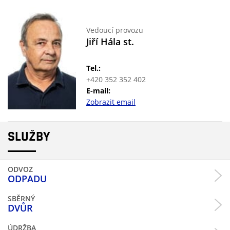
Vedoucí provozu
Jiří Hála st.
Tel.:
+420 352 352 402
E-mail:
Zobrazit email
SLUŽBY
ODVOZ
ODPADU
SBĚRNÝ
DVŮR
ÚDRŽBA