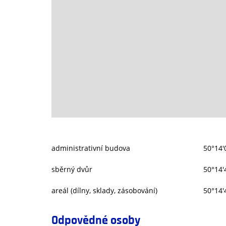
administrativní budova
50°14'
sběrný dvůr
50°14'
areál (dílny, sklady, zásobování)
50°14'
Odpovědné osoby