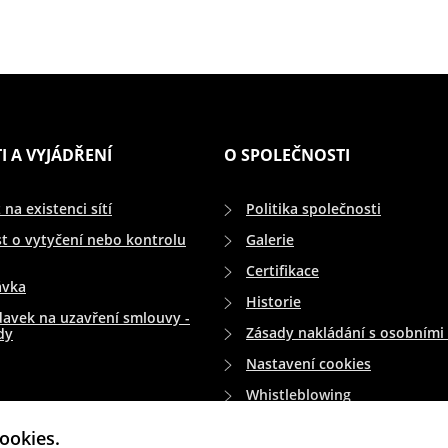
I A VYJÁDŘENÍ
O SPOLEČNOSTI
 na existenci sítí
Politika společnosti
t o vytyčení nebo kontrolu
Galerie
Certifikace
ávka
Historie
avek na uzavření smlouvy -
Zásady nakládání s osobními 
dy
Nastavení cookies
Whistleblowing
ookies.