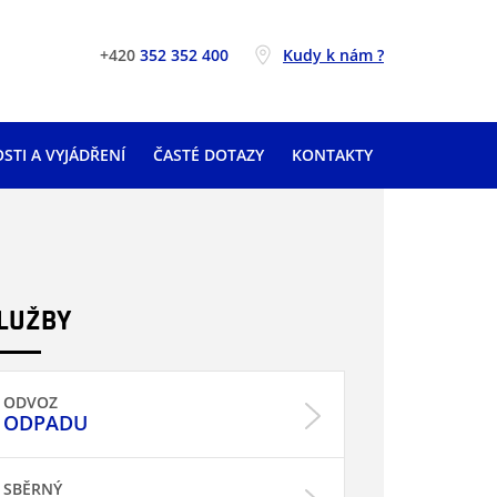
+420
352 352 400
Kudy k nám ?
STI A VYJÁDŘENÍ
ČASTÉ DOTAZY
KONTAKTY
LUŽBY
ODVOZ
ODPADU
SBĚRNÝ