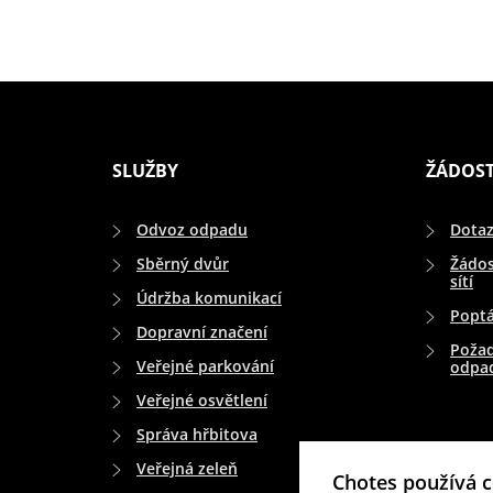
SLUŽBY
ŽÁDOST
Odvoz odpadu
Dotaz
Sběrný dvůr
Žádos
sítí
Údržba komunikací
Popt
Dopravní značení
Požad
Veřejné parkování
odpa
Veřejné osvětlení
Správa hřbitova
Veřejná zeleň
Chotes používá c