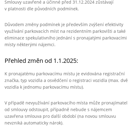
Smlouvy uzavřené a účinné před 31.12.2024 zůstávají
v platnosti dle původních podmínek.
Důvodem změny podmínek je především zvýšení efektivity
využívání parkovacích míst na rezidentním parkovišti a také
eliminace spekulativního jednání s pronajatými parkovacími
místy některými nájemci.
Přehled změn od 1.1.2025:
K pronajatému parkovacímu místu je evidována registrační
značka, typ vozidla a osvědčení o registraci vozidla (max. dvě
vozidla k jednomu parkovacímu místu).
V případě nevyužívání parkovacího místa může pronajímatel
od smlouvy odstoupit, případně nebude s nájemcem
uzavřena smlouva pro další období (na novou smlouvu
nevzniká automaticky nárok).